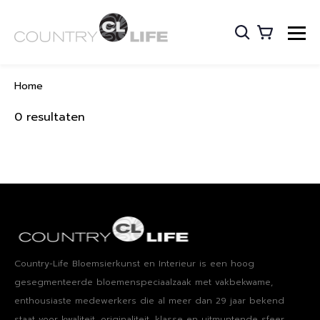
Home
0 resultaten
Country-Life Bloemsierkunst en Interieur is een hoog​ ​
gesegmenteerde bloemenspeciaalzaak met vakbekwame​, ​
enthousiaste medewerkers die al meer dan 29 jaar bekend
staat voor kwaliteit, originaliteit, klasse en uitmuntende sfeer