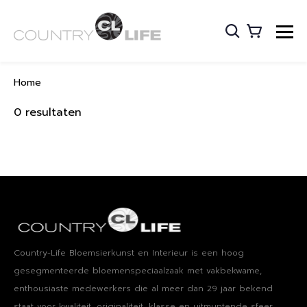
Home
0 resultaten
Country-Life Bloemsierkunst en Interieur is een hoog​ ​
gesegmenteerde bloemenspeciaalzaak met vakbekwame​, ​
enthousiaste medewerkers die al meer dan 29 jaar bekend
staat voor kwaliteit, originaliteit, klasse en uitmuntende sfeer