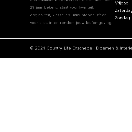
Vrijdag
29 jaar bekend staat voor kwaliteit,
Zaterda
originaliteit, klasse en uitmuntende sfeer
Zondag
voor alles in en rondom jouw leefomgeving.
© 2024 Country-Life Enschede | Bloemen & Interieu