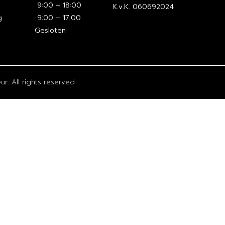
9:00 – 18:00
K.v.K. 060692024
g
9:00 – 17:00
Gesloten
r. All rights reserved