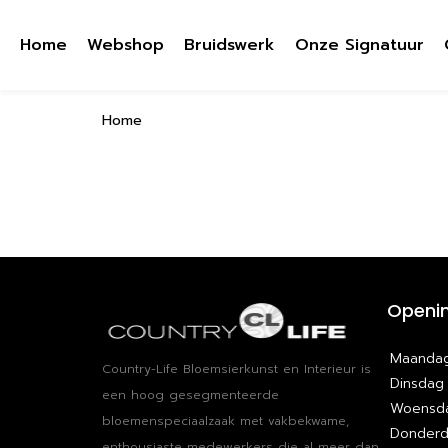
Home
Webshop
Bruidswerk
Onze Signatuur
Home
Openin
Maanda
Country-Life Bloemsierkunst en Interieur is
Dinsdag
een hoog​ ​gesegmenteerde
Woensd
bloemenspeciaalzaak met vakbekwame​, ​
Donder
enthousiaste medewerkers die al meer dan