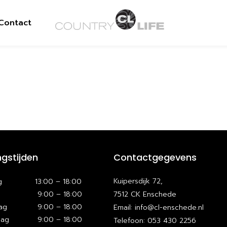
Contact
gstijden
Contactgegevens
Kuipersdijk 72,
g
13:00 – 18:00
9:00 – 18:00
7512 CK Enschede
ag
9:00 – 18:00
Email: info@cl-enschede.nl
dag
9:00 – 18:00
Telefoon: 053 430 2256