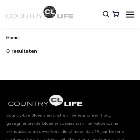
Home
0 resultaten
Country-Life Bloemsierkunst en Interieur is een hoog​ ​
gesegmenteerde bloemenspeciaalzaak met vakbekwame​, ​
enthousiaste medewerkers die al meer dan 29 jaar bekend
staat voor kwaliteit, originaliteit, klasse en uitmuntende sfeer