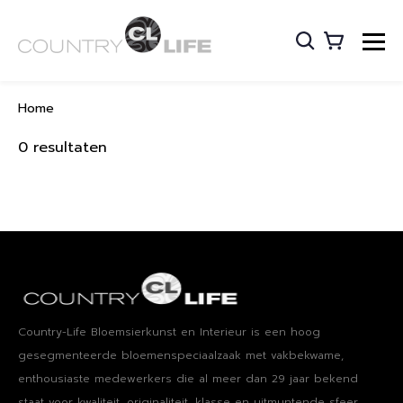
Home
0 resultaten
Country-Life Bloemsierkunst en Interieur is een hoog​ ​
gesegmenteerde bloemenspeciaalzaak met vakbekwame​, ​
enthousiaste medewerkers die al meer dan 29 jaar bekend
staat voor kwaliteit, originaliteit, klasse en uitmuntende sfeer