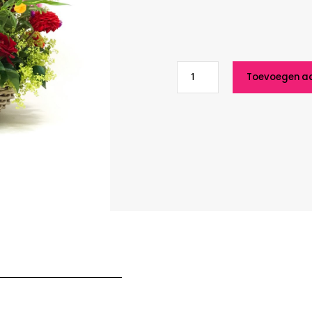
Bloemarrangement
Toevoegen a
"natuurlijk"
aantal