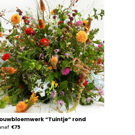
ouwbloemwerk “Tuintje” rond
Big Hug
anaf
€75
vanaf
€2