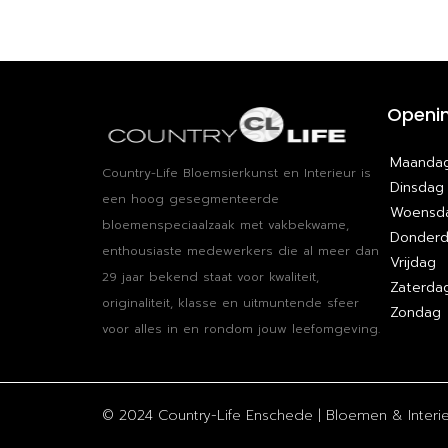
Openin
Maanda
Country-Life Bloemsierkunst en Interieur is
Dinsdag
een hoog​ ​gesegmenteerde
Woensd
bloemenspeciaalzaak met vakbekwame​, ​
Donder
enthousiaste medewerkers die al meer dan
Vrijdag
29 jaar bekend staat voor kwaliteit,
Zaterda
originaliteit, klasse en uitmuntende sfeer
Zondag
voor alles in en rondom jouw leefomgeving.
© 2024 Country-Life Enschede | Bloemen & Interieu