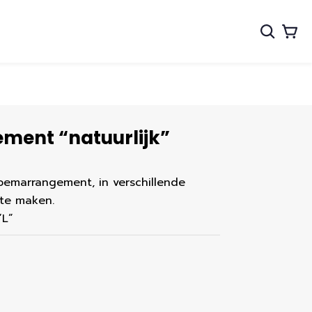
ment “natuurlijk”
loemarrangement, in verschillende
 te maken.
“L”