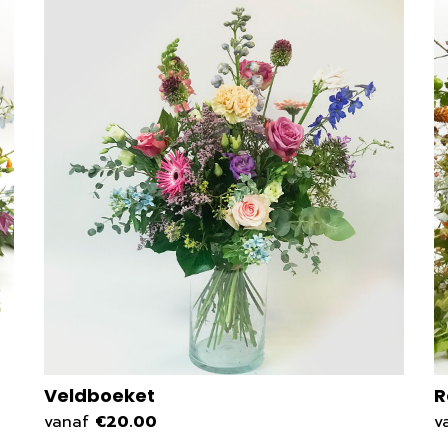
Veldboeket
R
vanaf
€20.00
v