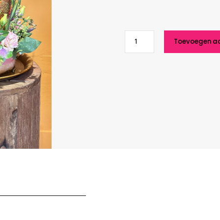
Sweet
Toevoegen a
Cake
aantal