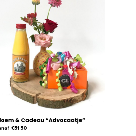
loem & Cadeau “Advocaatje”
Bio plu
anaf
€51.50
vanaf
€2