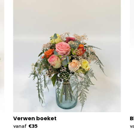
Verwen boeket
B
vanaf
€35
v