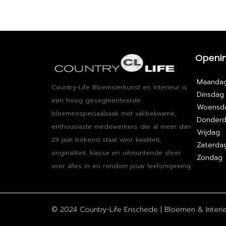
Openin
Maanda
Country-Life Bloemsierkunst en Interieur is
Dinsdag
een hoog​ ​gesegmenteerde
Woensd
bloemenspeciaalzaak met vakbekwame​, ​
Donder
enthousiaste medewerkers die al meer dan
Vrijdag
29 jaar bekend staat voor kwaliteit,
Zaterda
originaliteit, klasse en uitmuntende sfeer
Zondag
voor alles in en rondom jouw leefomgeving.
© 2024 Country-Life Enschede | Bloemen & Interieu