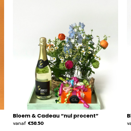
Bloem & Cadeau “nul procent”
B
vanaf
€58.50
v