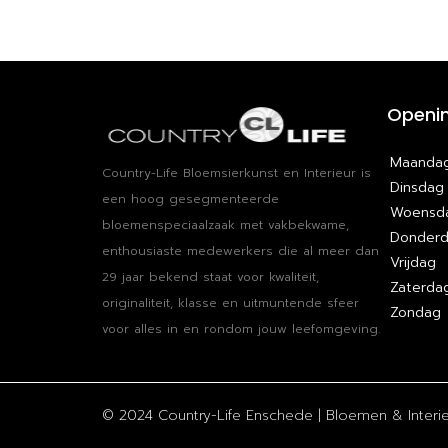
Openin
Maanda
Country-Life Bloemsierkunst en Interieur is
Dinsdag
een hoog​ ​gesegmenteerde
Woensd
bloemenspeciaalzaak met vakbekwame​, ​
Donder
enthousiaste medewerkers die al meer dan
Vrijdag
29 jaar bekend staat voor kwaliteit,
Zaterda
originaliteit, klasse en uitmuntende sfeer
Zondag
voor alles in en rondom jouw leefomgeving.
© 2024 Country-Life Enschede | Bloemen & Interieu