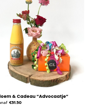
loem & Cadeau “Advocaatje”
Rouwbo
anaf
€51.50
vanaf
€3