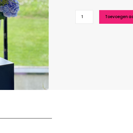
Amazing
Toevoegen a
Boeket
aantal