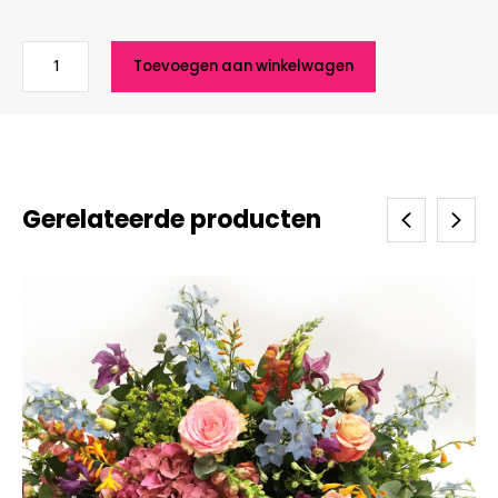
Rondje
Toevoegen aan winkelwagen
Rond
De
Tuin
(RRDT)
aantal
Gerelateerde producten