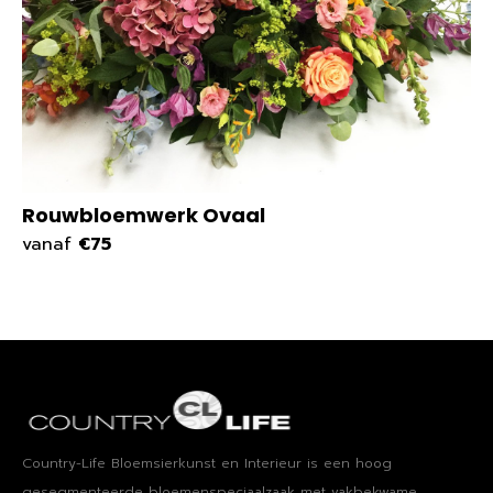
Rouwbloemwerk Ovaal
vanaf
€75
Country-Life Bloemsierkunst en Interieur is een hoog​ ​
gesegmenteerde bloemenspeciaalzaak met vakbekwame​, ​